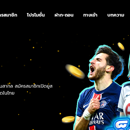
ครสมาชิก
โปรโมชั่น
ฝาก-ถอน
ทางเข้า
บทความ
านสากล สมัครสมาชิกเปิดยูส
ุดในไทย