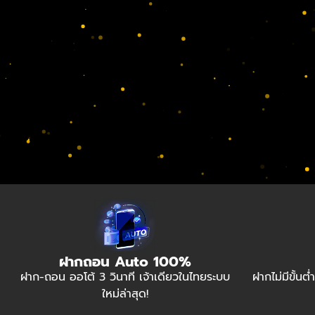
ฝากถอน Auto 100%
ฝาก-ถอน ออโต้ 3 วินาที เจ้าเดียวในไทยระบบ
ฝากไม่มีขั้น
ใหม่ล่าสุด!