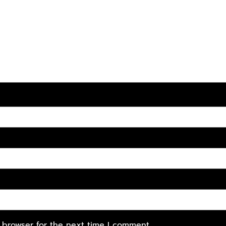
 browser for the next time I comment.