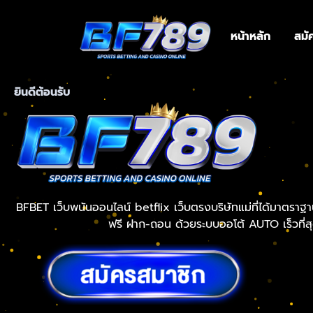
หน้าหลัก
สมั
ยินดีต้อนรับ
BFBET เว็บพนันออนไลน์ betflix เว็บตรงบริษัทแม่ที่ได้มาตราฐ
ฟรี ฝาก-ถอน ด้วยระบบออโต้ AUTO เร็วที่ส