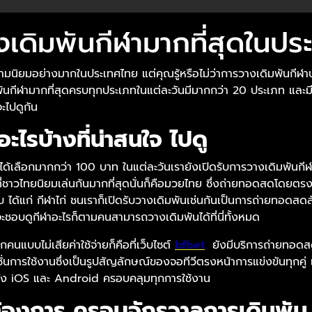
เดิมพันกีฬามากที่สุดในปร
มอย่างมากในประเทศไทย แต่คุณรู้หรือไม่ว่าการวางเดิมพันกีฬาประ
พันกีฬามากที่สุดครบทุกประเภทในแต่ละวันมีมากกว่า 20 ประเภท และมี
จะไปดูกัน
ไรบ้างที่น่าสนใจ ไปดู
ด้เลือกมากกว่า 100 บาท ในแต่ละวันเรายังเปิดรับการวางเดิมพันก
ี่ชาวไทยนิยมเล่นกันมากที่สุดนั่นก็คือมวยไทย ซึ่งถ่ายทอดสดโดย
อบ ได้แก่ กีฬาไก่ ชนเราก็เปิดรับวางเดิมพันเช่นกันเป็นการถ่ายท
จะชอบดูกีฬาอะไรก็ตามคนสามารถวางเดิมพันได้ที่นี่ทั้งหมด
กคนแบบไม่เสียค่าใช้จ่ายก็คือที่เว็บไซต์
bfbet
ยังมีบริการถ่ายทอดส
ชั่นการใช้งานซึ่งเป็นรูปสัญลักษณ์ของจอทีวีตรงหน้าการแข่งขันทุกคู่
ทั้ง iOS และ Android ครอบคลุมทุกการใช้งาน
ต้องการ ครอบจักรวาลการเดิมพัน