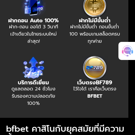
ฝากถอน Auto 100%
ฝากไม่มีขั้นต่ำ
ฝาก-ถอน ออโต้ 3 วินาที
ฝากไม่มีขั้นต่ำ ถอนขั้นต่ำ
เจ้าเดียวในไทยระบบใหม่
100 พร้อมเกมสล็อตครบ
ล่าสุด!
ทุกค่าย
บริการดีเยี่ยม
เว็บตรงBF789
ดูแลตลอด 24 ชั่วโมง
ไว้ใจได้ เราคือเว็บตรง
รับรองความปลอดภัย
BFBET
100%
bfbet คาสิโนกับยุคสมัยที่มีความ