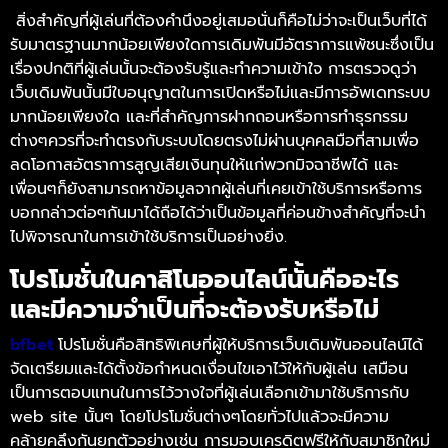
สิ่งสำคัญที่ผู้เล่นที่ต้องคำนึงอยู่เสมอนั่นก็คือไม่ว่าจะเป็นเว็บที่ได้
รับมาตรฐานมากน้อยเพียงใดการเดิมพันมีอัตราการแพ้ชนะซึ่งเป็น
เรื่องปกติที่ผู้เล่นนั้นจะต้องรับรู้และทำความเข้าใจ การตรวจดูว่า
เว็บเดิมพันนั้นมีใบอนุญาตในการเปิดหรือไม่และมีการอัพเดทระบบ
มากน้อยเพียงใด และที่สำคัญการฝากถอนหรือการทำธุรกรรม
ต่างๆควรที่จะทำตรงกับระบบโดยตรงไม่ผ่านบุคคลมือที่สามเพื่อ
ลดโอกาสอัตราการสูญเสียเงินทุนให้แก่พวกมิจฉาชีพได้ และ
เพื่อนๆก็ยังสามารถหาข้อมูลจากผู้เล่นที่เคยเข้าใช้บริการหรือการ
บอกกล่าวต่อๆกันมาได้ถือได้ว่าเป็นข้อมูลที่ค่อนข้างสำคัญที่จะนำ
ไปพิจารณาในการเข้าใช้บริการเป็นอย่างยิ่ง.
โปรโมชั่นในคาสิโนออนไลน์นั้นคืออะไร
และมีความจำเป็นที่จะต้องรับหรือไม่
bfbet
โปรโมชั่นคือสิทธิพิเศษที่ผู้ให้บริการเว็บเดิมพันออนไลน์ได้
จัดเตรียมและได้ตั้งข้อกำหนดเงื่อนไขเอาไว้ให้กับผู้เล่น เสมือน
เป็นการตอบแทนในการไว้วางใจที่ผู้เล่นเลือกเข้ามาใช้บริการกับ
web site นั้นๆ โดยโปรโมชั่นต่างๆโดยทั่วไปแล้วจะมีความ
คล้ายคลึงกันยกตัวอย่างเช่น การมอบเครดิตฟรีให้กับสมาชิกใหม่