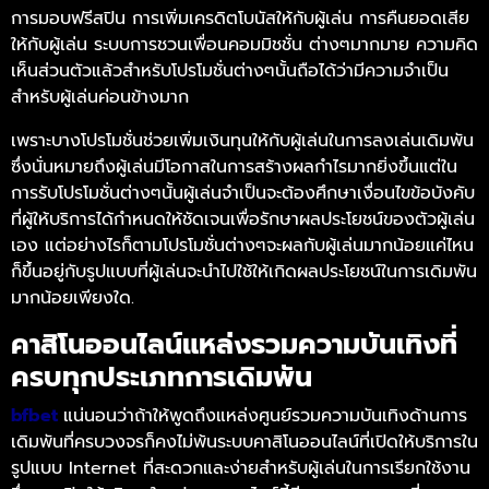
การมอบฟรีสปิน การเพิ่มเครดิตโบนัสให้กับผู้เล่น การคืนยอดเสีย
ให้กับผู้เล่น ระบบการชวนเพื่อนคอมมิชชั่น ต่างๆมากมาย ความคิด
เห็นส่วนตัวแล้วสำหรับโปรโมชั่นต่างๆนั้นถือได้ว่ามีความจำเป็น
สำหรับผู้เล่นค่อนข้างมาก
เพราะบางโปรโมชั่นช่วยเพิ่มเงินทุนให้กับผู้เล่นในการลงเล่นเดิมพัน
ซึ่งนั่นหมายถึงผู้เล่นมีโอกาสในการสร้างผลกำไรมากยิ่งขึ้นแต่ใน
การรับโปรโมชั่นต่างๆนั้นผู้เล่นจำเป็นจะต้องศึกษาเงื่อนไขข้อบังคับ
ที่ผู้ให้บริการได้กำหนดให้ชัดเจนเพื่อรักษาผลประโยชน์ของตัวผู้เล่น
เอง แต่อย่างไรก็ตามโปรโมชั่นต่างๆจะผลกับผู้เล่นมากน้อยแค่ไหน
ก็ขึ้นอยู่กับรูปแบบที่ผู้เล่นจะนำไปใช้ให้เกิดผลประโยชน์ในการเดิมพัน
มากน้อยเพียงใด.
คาสิโนออนไลน์แหล่งรวมความบันเทิงที่
ครบทุกประเภทการเดิมพัน
bfbet
แน่นอนว่าถ้าให้พูดถึงแหล่งศูนย์รวมความบันเทิงด้านการ
เดิมพันที่ครบวงจรก็คงไม่พ้นระบบคาสิโนออนไลน์ที่เปิดให้บริการใน
รูปแบบ Internet ที่สะดวกและง่ายสำหรับผู้เล่นในการเรียกใช้งาน