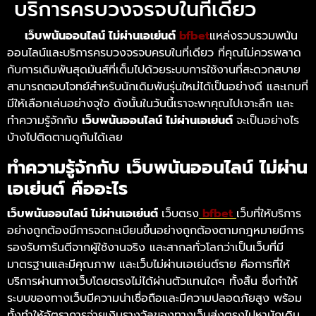
บริการครบวงจรจบในที่เดียว
เว็บพนันออนไลน์ ไม่ผ่านเอเย่นต์
bfbet
แหล่งรวบรวมพนัน
ออนไลน์และบริการครบวงจรจบครบในที่เดียว ที่คุณไม่ควรพลาด
กับการเดิมพันสุดมันส์ที่เต็มไปด้วยระบบการใช้งานที่สะดวกสบาย
สามารถตอบโจทย์สำหรับนักเดิมพันรุ่นใหม่ได้เป็นอย่างดี และเกมที่
มีให้เลือกเล่นอย่างจุใจ ดังนั้นในวันนี้เราจะพาคุณไปเจาะลึก และ
ทำความรู้จักกับ
เว็บพนันออนไลน์ ไม่ผ่านเอเย่นต์
จะเป็นอย่างไร
บ้างไปติดตามดูกันได้เลย
ทำความรู้จักกับ
เว็บพนันออนไลน์ ไม่ผ่าน
เอเย่นต์
คืออะไร
เว็บพนันออนไลน์ ไม่ผ่านเอเย่นต์
เว็บตรง
bfbet
เว็บที่ให้บริการ
อย่างถูกต้องมีการจดทะเบียนขึ้นอย่างถูกต้องตามกฎหมายมีการ
รองรับการันตีจากผู้ใช้งานจริง และสากลทั่วโลกว่าเป็นเว็บที่มี
มาตรฐานและมีคุณภาพ และเว็บไม่ผ่านเอเย่นต์ราย คือการที่ให้
บริการผ่านทางเว็บโดยตรงไม่ได้ผ่านตัวแทนใดๆ ทั้งสิ้น ซึ่งทำให้
ระบบของทางเว็บมีความน่าเชื่อถือและมีความปลอดภัยสูง พร้อม
ทั้งทำให้อัตราการจ่ายเงินรางวัลของทางเว็บส่งตรงไปหานักเดิม