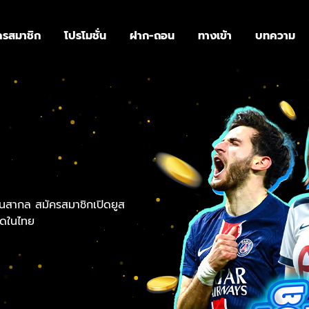
ครสมาชิก
โปรโมชั่น
ฝาก-ถอน
ทางเข้า
บทความ
านสากล สมัครสมาชิกเปิดยูส
ุดในไทย