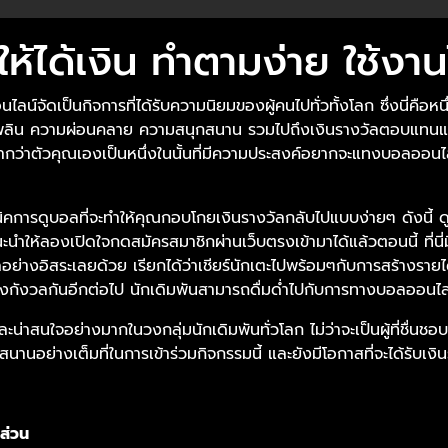
ห้ได้เงิน ทำตามง่าย ใช้งา
ลน์จัดเป็นกิจการที่ได้รับความนิยมของผู้คนไปทั่วทั้งโลก ซึ่งนี่คื
ิดเพลิน ความผ่อนคลาย ความสนุกสนาน รวมไปถึงเงินรางวัลตอบแทนแบบ
น หากว่าตัวคุณเองเป็นหนึ่งในนั้นที่มีความประสงค์อยากจะแทงบอลออน
นิคการดูบอลที่จะทำให้คุณกอบโกยเงินรางวัลกลับไปแบบง่ายๆ ดังนี
ะนำให้ลองเปิดใจกดสมัครสมาชิกผ่านเว็บตรงเข้ามาได้แล้วตอนนี้ ที่นี่
อย่างอิสระเลยด้วย เรียกได้ว่าเชียร์นักเตะไปพร้อมๆกับการสร้างราย
องกังวลกันอีกต่อไป นักเดิมพันสามารถดื่มด่ำไปกับการทางบอลออนไ
่าสนใจอย่างมากในวงกลุ่มนักเดิมพันทั่วโลก ไม่ว่าจะเป็นผู้ที่ชื่
นอย่างเต็มที่ในการเข้าร่วมกิจกรรมนี้ และยังมีโอกาสที่จะได้รับเ
ส่วน