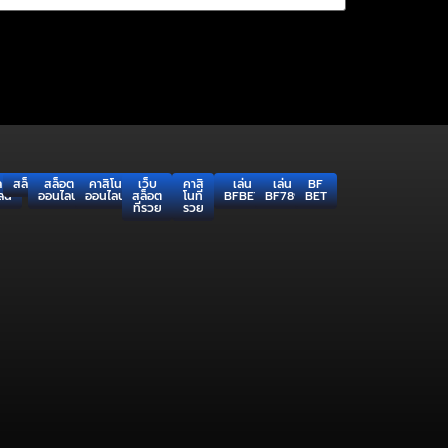
ล
สล็อต
สล็อต
คาสิโน
เว็บ
คาสิ
เล่น
เล่น
BF
น์
ออนไลน์
ออนไลน์
สล็อต
โนที่
BFBET
BF789
BET
ที่รวย
รวย