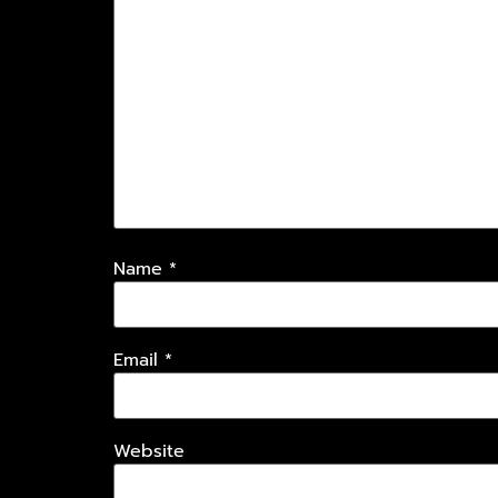
Name
*
Email
*
Website