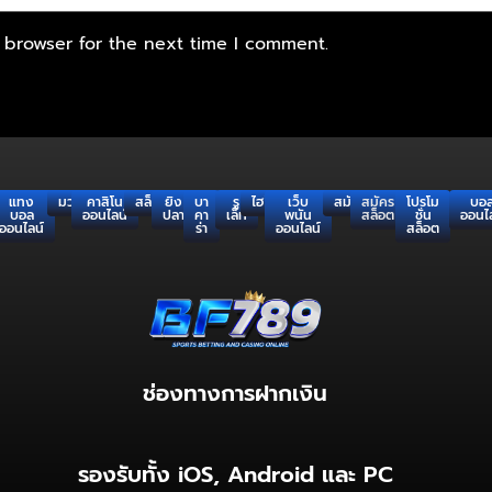
 browser for the next time I comment.
แทง
มวย
คาสิโน
สล็อต
ยิง
บา
รู
ไฮโล
เว็บ
สมัคร
สมัคร
โปรโม
บอ
บอล
ออนไลน์
ปลา
คา
เล็ท
พนัน
สล็อต
ชั่น
ออนไล
ออนไลน์
ร่า
ออนไลน์
สล็อต
ช่องทางการฝากเงิน
รองรับทั้ง iOS, Android และ PC