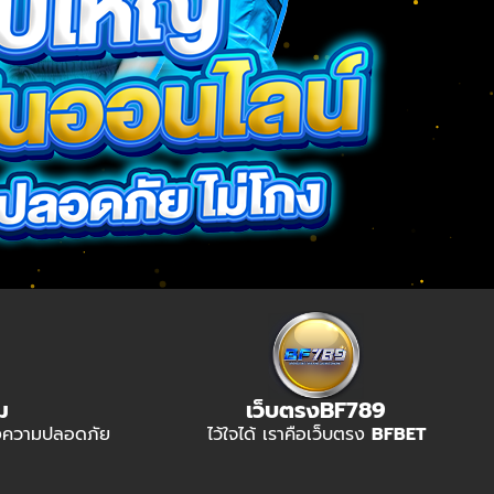
ม
เว็บตรงBF789
องความปลอดภัย
ไว้ใจได้ เราคือเว็บตรง
BFBET