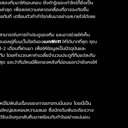
องทีมมาให้รอบคอบ ยิ่งถ้ารู้เยอะเท่าไหร่ก็ยิ่งเป็น
่าสุด เพื่อลดความคลาดเคลื่อนที่อาจจะเกิดขึ้น
้เลยทันที เตรียมตัวทำกำไรกลับมาอย่างสบายใจได้เลย
วามสามารถในการทำประตูของทีม และอาจช่วยให้เห็น
อลคู่คี่บนเว็บไซต์ของ
เบทฟิก11
ให้ได้มากที่สุด คุณ
เดือนที่ผ่านมา เพื่อให้ข้อมูลเป็นปัจจุบันและ
ีม โดยคำนวณหาค่าเฉลี่ยจำนวนประตูที่ทีมแต่ละทีม
สุด และว่าทีมไหนมีฝั่งกองหลังที่อ่อนแอกว่ายังคงให้
หนีไม่พ้นในเรื่องของการแทงทบนั่นเอง โดยนี่เป็น
มันยิ่งใหญ่และหอมหวานเสมอ ซึ่งนักเดิมพันจะต้องวาง
ได้รับเงินทุนกลับคืนมาพร้อมกับกำไรอย่างแน่นอน