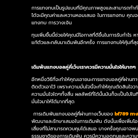
การแทงทบเป็นรูปแบบที่มีคุณภาพสูงและสามารถทำกำไรไ
ได้จะมีคุณค่าและหวานหอมเสมอ ในการแทงทบ คุณจะ
แทงทบ การวางเงิน
ทุนเพิ่มขึ้นนี้ช่วยให้คุณมีโอกาสที่ดีขึ้นในการรับ
แก้ตัวและกลับมาเดิมพันอีกครั้ง การแทงทบให้คุ้มที่
เดิมพันแทงบอลคู่คี่เว็บ
เรา
ควรมีความมั่นใจให้มากๆ
อีกหนึ่งวิธีที่จะทำให้คุณเอาชนะการแทงบอลคู่คี่ผ่าน
ติดตัวเอาไว้ เพราะความมั่นใจนี้จะทำให้คุณตัดสินใ
ความมั่นใจใดๆทั้งสิ้น ผลลัพธ์ที่ได้นั้นมันก็จะเป็
มั่นใจมาให้ได้มากที่สุด
การเดิมพันแทงบอลคู่คี่ผ่านทางเว็บของ
bf789 ทาง
พัฒนาและรักษาเสมอในการเดิมพัน ดังนั้นเพื่อเพิ่มโอ
เสี่ยงที่ไม่สามารถควบคุมได้เสมอ บางครั้งคุณอาจพบกั
ธรรมชาติของการเดิมพัน ควรมีความอดทนและความพร