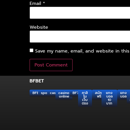
Email
*
Website
Save my name, email, and website in this
BFBET
BFBET
spoets
casino
casino
BF789
คาสิ
สมัคร
แทง
แทง
online
โน
ฟรี
บอล
บอล
เว็บ
10
ตรง
บาท