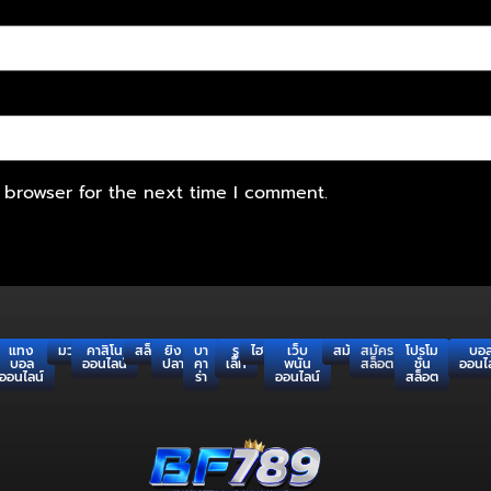
 browser for the next time I comment.
แทง
มวย
คาสิโน
สล็อต
ยิง
บา
รู
ไฮโล
เว็บ
สมัคร
สมัคร
โปรโม
บอ
บอล
ออนไลน์
ปลา
คา
เล็ท
พนัน
สล็อต
ชั่น
ออนไล
ออนไลน์
ร่า
ออนไลน์
สล็อต