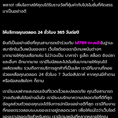
พลาด! เพิ่มโอกาสให้คุณได้รับรางวัลที่คุ้มค่ากับโปรโมชั่นที่คัดสรร
มาเป็นอย่างดี
ให้บริการคุณตลอด 24 ชั่วโมง 365 วันต่อปี
ยินดีเป็นอย่างยิ่งที่คุณสามารถเข้าร่วมกับ
bf789 ทางเข้า
ในฐานะ
สมาชิกในเว็บพนันของเรา เว็บไซต์ของเรามีเกมพนันต่างๆ
มากมายให้คุณเลือกเล่น ไม่ว่าจะเป็น บาคาร่า รูเล็ต สล็อต ยิงปลา
และอื่นๆ อีกมากมาย เรามีโบนัสและโปรโมชั่นมากมายให้คุณได้
เพลิดเพลิน รวมถึงการบริการลูกค้าที่เป็นเลิศ เรามีทีมงานที่คอย
ช่วยเหลือคุณตลอด 24 ชั่วโมง 7 วันต่อสัปดาห์ หากคุณมีคำถาม
หรือข้อสงสัยใดๆ ก็ตาม
เรามีระบบฝากและถอนเงินที่รวดเร็วและปลอดภัย คุณจึงสามารถ
วางเดิมพันได้อย่างมั่นใจ เรามีระบบรักษาความปลอดภัยที่ดีที่สุด
ข้อมูลส่วนตัวของคุณจะได้รับการปกป้องอย่างดีที่สุด เรามีทีมงาน
ที่คอยตรวจสอบระบบของเราอยู่ตลอดเวลา เพื่อให้แน่ใจว่าเว็บไซต์
ของเราปลอดภัยสำหรับคุณ เรามีเกมพนันที่หลากหลายให้คุณ