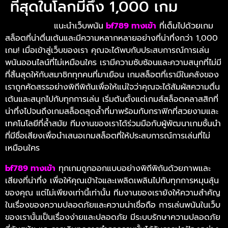
ที่สุดในโลกมีถึง 1,000 เกม
แนะนำเว็บพนัน
bf789 ทางเข้า
ที่เต็มไปด้วยเกม
สล็อตที่น่าตื่นเต้นและมีความหลากหลายอย่างที่น่าทึ่งกว่า 1,000
เกม! เมื่อเข้าสู่เว็บของเรา คุณจะได้พบกับประสบการณ์การเล่น
พนันออนไลน์ที่ไม่เหมือนใคร เรามีความซับซ้อนและความสนุกที่ไม่มี
ที่สิ้นสุดให้กับสมาชิกทุกคนที่มาเยือน เกมสล็อตที่เรามีในคลังของ
เราถูกคัดสรรอย่างพิถีพิถันเพื่อให้แน่ใจว่าคุณจะได้สัมผัสความตื่น
เต้นและสนุกไปกับทุกการเล่น เริ่มต้นตั้งแต่เกมส์สล็อตคลาสสิกที่
น่าทึ่งไปจนถึงเกมสล็อตสุดล้ำที่มาพร้อมกับกราฟิกที่สวยงามและ
เทคโนโลยีที่ล้ำสมัย ทีมงานของเราได้ร่วมมือกับผู้พัฒนาเกมชั้นนำ
ที่มีชื่อเสียงเพื่อนำเสนอเกมสล็อตที่ให้ประสบการณ์การเล่นที่ไม่
เหมือนใคร
bf789 ทางเข้า
ทุกเกมถูกออกแบบอย่างพิถีพิถันด้วยภาพและ
เสียงที่น่าทึ่ง เพื่อให้คุณเข้าใจและเพลิดเพลินไปกับทุกการหมุนลุ้น
ของคุณ แต่ไม่เพียงเท่านี้เท่านั้น ทีมงานของเรายังให้ความสำคัญ
ในเรื่องของความปลอดภัยและความน่าเชื่อถือ การเล่นพนันในเว็บ
ของเรานั้นเป็นเรื่องง่ายและปลอดภัย มีระบบรักษาความปลอดภัย