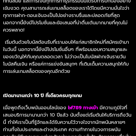
ที่ทันสมัย และการเงินทุกการทำธุรกรรมนั้นได้รับการปกป้องอย่าง
เข้มงวด คุณสามารถเล่นเกมสล็อตของเราได้โดยมีความมั่นใจว่า
ทุกการฝาก-ถอนเงินจะเป็นไปอย่างราบรื่นและปลอดภัยที่สุด
นอกจากนี้ยังมีโปรโมชั่นและข้อเสนอที่น่าตื่นเต้นมากมายที่คุณไม่
ควรพลาด!
เริ่มต้นด้วยโบนัสต้อนรับที่เรามอบให้แก่สมาชิกใหม่ที่สมัครเข้ามา
ในวันนี้ นอกจากนี้ยังมีโปรโมชั่นอื่นๆ ที่พร้อมมอบความสนุกและ
ของขวัญให้กับคุณตลอดเวลา ไม่ว่าจะเป็นโบนัสฝากเงินรายวัน
โบนัสคืนเงิน หรือแค่การแข่งขันสนุกๆ ที่เติมเต็มความสนุกให้กับ
การเล่นเกมสล็อตของคุณอีกด้วย
เปิดมานานกว่า 10 ปี ที่เดียวครบทุกเกม
เมื่อพูดถึงเว็บพนันออนไลน์ของ
bf789 ทางเข้า
มีความภูมิใจที่
เสนอบริการมานานกว่า 10 ปีแล้ว นับตั้งแต่เริ่มต้นให้บริการถึงวัน
นี้ ทำให้เราเป็นที่รู้จักและได้รับความไว้วางใจจากนักพนันหลายๆ
ท่านทั้งในประเทศและต่างประเทศ ความท้าทายในวงการพนัน