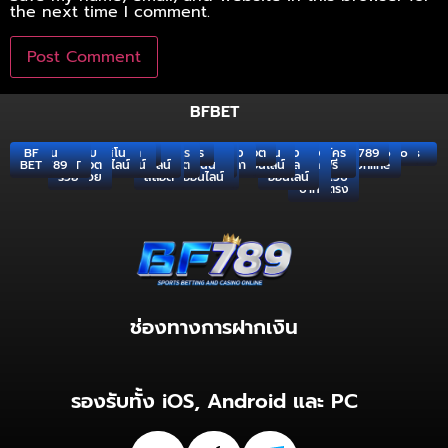
the next time I comment.
BFBET
BF
เล่น
เล่น
คาสิ
เว็บ
คาสิโน
สล็อต
สล็อต
บอล
โปรโม
สมัคร
สมัคร
เว็บ
ไฮโล
รู
บา
ยิง
สล็อต
คาสิโน
มวย
แทง
แทง
แทง
สมัคร
คาสิ
BF789
casino
casino
spoets
BFBET
BET
BF789
BFBET
โนที่
สล็อต
ออนไลน์
ออนไลน์
ออนไลน์
ชั่น
สล็อต
พนัน
เล็ท
คา
ปลา
ออนไลน์
บอล
บอล
บอล
ฟรี
โน
online
รวย
ที่รวย
สล็อต
ออนไลน์
ร่า
ออนไลน์
10
เว็บ
บาท
ตรง
ช่องทางการฝากเงิน
รองรับทั้ง iOS, Android และ PC