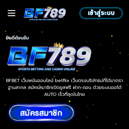
ยินดีต้อนรับ
BFBET เว็บพนันออนไลน์ betflix เว็บตรงบริษัทแม่ที่ได้มาตรา
ฐานสากล สมัครสมาชิกเปิดยูสฟรี ฝาก-ถอน ด้วยระบบออโต้
AUTO เร็วที่สุดในไทย