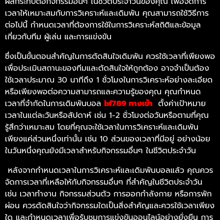
ผลกระทบต่อกิจกรรมอื่นๆ ในชีวิตประจำวันของคุณ เพื่อจัดการ
เวลาให้เหมาะสมกับการวิเคราะห์และเดิมพัน คุณสามารถใช้วิธีการ
ต่อไปนี้ กำหนดเวลาที่ต้องการใช้ในการวิเคราะห์สถิติและข้อมูล
เกี่ยวกับทีม ผู้เล่น และการแข่งขัน
ซึ่งเป็นขั้นตอนสำคัญในการตัดสินใจเดิมพัน ควรใช้เวลาที่เพียงพอ
เพื่อประเมินสถานะของทีมและตัดสินใจให้ถูกต้อง อาจจำเป็นต้อง
ใช้เวลาประมาณ 30 นาทีถึง 1 ชั่วโมงในการวิเคราะห์อย่างละเอียด
หรือเพียงพอต่อความสามารถและความรู้ของคุณ คุณกำหนด
เวลาที่จำกัดในการเดิมพันบอล
bf789
ทางเข้า
ตั้งค่าเป้าหมาย
เวลาในแต่ละวันหรือสัปดาห์ เช่น 1-2 ชั่วโมงต่อวันหรือตามที่คุณ
รู้สึกว่าเหมาะสม โดยที่คุณจะใช้เวลาในการวิเคราะห์และเดิมพัน
เพียงแค่ส่วนหนึ่งเท่านั้น เช่น 10 ส่วนของเวลาที่มีอยู่ อย่างน้อย
ในวันหนึ่งคุณยังมีเวลาสำหรับกิจกรรมอื่นๆ ในชีวิตประจำวัน
หลังจากกำหนดเวลาในการวิเคราะห์และเดิมพันบอลแล้ว คุณควร
จัดการเวลาที่เหลือให้กับกิจกรรมอื่นๆ ที่สำคัญในชีวิตประจำวัน
เช่น เวลาทำงาน กิจกรรมส่วนตัว การออกกำลังกาย หรือการพัก
ผ่อน ควรตัดสินใจว่ากิจกรรมใดเป็นสิ่งสำคัญและควรใช้เวลาเพียง
ใด และกำหนดเวลาเพื่อรับชมการแข่งขันออนไลน์อย่างยั่งยืน การ