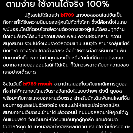
ตามง่าย ใช้งานได้จริง 100%
ปฏิเสธไม่ได้เลยว่า
bf789
แทงบอลออนไลน์จัดเป็น
กิจการที่ได้รับความนิยมของผู้คนไปทั่วทั้งโลก ซึ่งนี่คือหนึ่งในเกม
พนันออนไลน์ที่ตอบโจทย์ความต้องการของผู้เล่นได้ครบทุกด้าน
นักเดิมพันจะได้รับทั้งความเพลิดเพลิน ความผ่อนคลาย ความ
สนุกสนาน รวมไปถึงเงินรางวัลตอบแทนแบบจุใจ สามารถลุ้นเชียร์
นักเตะในดวงใจกันได้อย่างอิสระ จึงทำให้ใครต่อใครหันมาเดิมพัน
กันมากยิ่งขึ้น หากว่าตัวคุณเองเป็นหนึ่งในนั้นที่มีความประสงค์
อยากจะแทงบอลออนไลน์ให้ได้เงิน ก็ไม่ควรพลาดกับบทความของ
เราอย่างเด็ดขาด
ซึ่งในวันนี้
bf789
ทางเข้า
จะมานำเสนอเกี่ยวกับเทคนิคการดูบอล
ที่จะทำให้คุณกอบโกยเงินรางวัลกลับไปแบบง่ายๆ ดังนี้ ดูบอล
พร้อมๆกับการแทงบอลผ่านเว็บตรง สำหรับนักเดิมพันคนไหนที่ชื่น
ชอบการดูบอลเป็นชีวิตจิตใจ ขอแนะนำให้ลองเปิดใจกดสมัคร
สมาชิกผ่านเว็บตรงเข้ามาได้แล้วตอนนี้ ที่นี่มีบอลสดมาให้คุณได้ดู
กันแบบฟรีๆ จัดเต็มมาให้ได้รับชมกันทุกคู่ทุกลีก แถมยังเปิด
โอกาสให้คุณได้แทงบอลอย่างอิสระเลยด้วย เรียกได้ว่าเชียร์นักเตะ