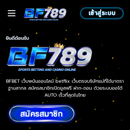
ยินดีต้อนรับ
BFBET เว็บพนันออนไลน์ betflix เว็บตรงบริษัทแม่ที่ได้มาตรา
ฐานสากล สมัครสมาชิกเปิดยูสฟรี ฝาก-ถอน ด้วยระบบออโต้
AUTO เร็วที่สุดในไทย