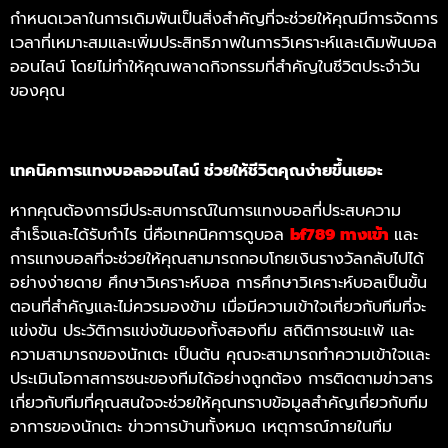
กำหนดเวลาในการเดิมพันเป็นสิ่งสำคัญที่จะช่วยให้คุณมีการจัดการ
เวลาที่เหมาะสมและเพิ่มประสิทธิภาพในการวิเคราะห์และเดิมพันบอล
ออนไลน์ โดยไม่ทำให้คุณพลาดกิจกรรมที่สำคัญในชีวิตประจำวัน
ของคุณ
เทคนิคการแทงบอลออนไลน์ ช่วยให้ชีวิตคุณง่ายขึ้นเยอะ
หากคุณต้องการมีประสบการณ์ในการแทงบอลที่ประสบความ
สำเร็จและได้รับกำไร นี่คือเทคนิคการดูบอล
bf789
ทางเข้า
และ
การแทงบอลที่จะช่วยให้คุณสามารถกอบโกยเงินรางวัลกลับไปได้
อย่างง่ายดาย ศึกษาวิเคราะห์บอล การศึกษาวิเคราะห์บอลเป็นขั้น
ตอนที่สำคัญและไม่ควรมองข้าม เมื่อมีความเข้าใจเกี่ยวกับทีมที่จะ
แข่งขัน ประวัติการแข่งขันของทั้งสองทีม สถิติการชนะแพ้ และ
ความสามารถของนักเตะ เป็นต้น คุณจะสามารถทำความเข้าใจและ
ประเมินโอกาสการชนะของทีมได้อย่างถูกต้อง การติดตามข่าวสาร
เกี่ยวกับทีมที่คุณสนใจจะช่วยให้คุณทราบข้อมูลสำคัญเกี่ยวกับทีม
อาการของนักเตะ ข่าวการบ้านทั้งหมด เหตุการณ์ภายในทีม