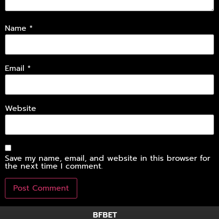
Name
*
Email
*
Website
Save my name, email, and website in this browser for
the next time I comment.
BFBET