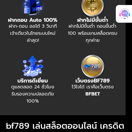
ฝากถอน Auto 100%
ฝากไม่มีขั้นต่ำ
ฝาก-ถอน ออโต้ 3 วินาที
ฝากไม่มีขั้นต่ำ ถอนขั้นต่ำ
เจ้าเดียวในไทยระบบใหม่
100 พร้อมเกมสล็อตครบ
ล่าสุด!
ทุกค่าย
บริการดีเยี่ยม
เว็บตรงBF789
ดูแลตลอด 24 ชั่วโมง
ไว้ใจได้ เราคือเว็บตรง
รับรองความปลอดภัย
BFBET
100%
bf789 เล่นสล็อตออนไลน์ เครดิต