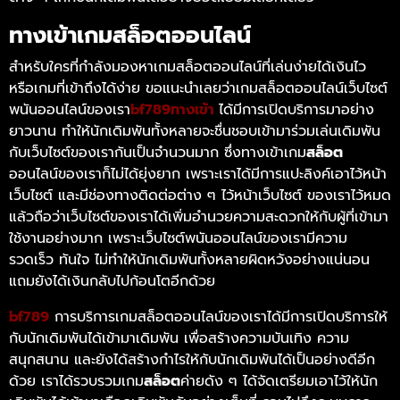
ทางเข้าเกม
สล็อต
ออนไลน์
สำหรับใครที่กำลังมองหาเกมสล็อตออนไลน์ที่เล่นง่ายได้เงินไว
หรือเกมที่เข้าถึงได้ง่าย ขอแนะนำเลยว่าเกมสล็อตออนไลน์เว็บไซต์
พนันออนไลน์ของเรา
bf789ทางเข้า
ได้มีการเปิดบริการมาอย่าง
ยาวนาน ทำให้นักเดิมพันทั้งหลายจะชื่นชอบเข้ามาร่วมเล่นเดิมพัน
กับเว็บไซต์ของเรากันเป็นจำนวนมาก ซึ่งทางเข้าเกม
สล็อต
ออนไลน์ของเราก็ไม่ได้ยุ่งยาก เพราะเราได้มีการแปะลิงค์เอาไว้หน้า
เว็บไซต์ และมีช่องทางติดต่อต่าง ๆ ไว้หน้าเว็บไซต์ ของเราไว้หมด
แล้วถือว่าเว็บไซต์ของเราได้เพิ่มอำนวยความสะดวกให้กับผู้ที่เข้ามา
ใช้งานอย่างมาก เพราะเว็บไซต์พนันออนไลน์ของเรามีความ
รวดเร็ว ทันใจ ไม่ทำให้นักเดิมพันทั้งหลายผิดหวังอย่างแน่นอน
แถมยังได้เงินกลับไปก้อนโตอีกด้วย
bf789
การบริการเกมสล็อตออนไลน์ของเราได้มีการเปิดบริการให้
กับนักเดิมพันได้เข้ามาเดิมพัน เพื่อสร้างความบันเทิง ความ
สนุกสนาน และยังได้สร้างกำไรให้กับนักเดิมพันได้เป็นอย่างดีอีก
ด้วย เราได้รวบรวมเกม
สล็อต
ค่ายดัง ๆ ได้จัดเตรียมเอาไว้ให้นัก