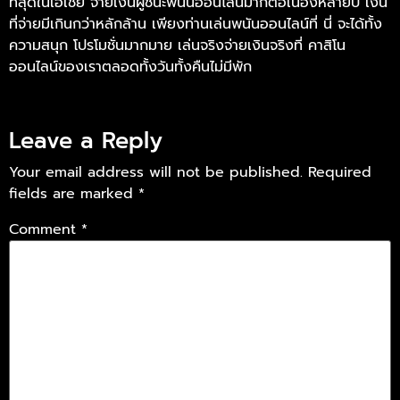
ที่สุดในเอเชีย จ่ายเงินผู้ชนะพนันออนไลน์มากต่อเนื่องหลายปี เงิน
ที่จ่ายมีเกินกว่าหลักล้าน เพียงท่านเล่นพนันออนไลน์ที่ นี่ จะได้ทั้ง
ความสนุก โปรโมชั่นมากมาย เล่นจริงจ่ายเงินจริงที่
คาสิโน
ออนไลน์ของเราตลอดทั้งวันทั้งคืนไม่มีพัก
Leave a Reply
Your email address will not be published.
Required
fields are marked
*
Comment
*