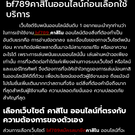
bf789คาสิโนออนไลน์ก่อนเลือกใช้
บริการ
เว็บไซต์รับพนันออนไลน์อันดับ 1 อยากแนะนำทุกท่านว่า
ในการเข้าใช้งาน
bf789
คาสิโน
ออนไลน์ต้องสิ่งที่ต้องทำเป็น
อันดับแรกคือ การอ่านข้อตกลง และเงื่อนไขของทางเว็บไซต์พนัน
ก่อน หากเกิดข้อผิดพลาดขึ้นมาจะไม่สามารถแก้ไข หรือเอาความ
อะไรได้ เพราะการเล่นพนันแบบออนไลน์นั้น เล่นผ่านหน้าจอเพียง
เท่านั้น การที่จะติดต่อทำได้แค่เพียงผ่านทางระบบเว็บไซต์ หรือไลน์
และเบอร์โทรศัพท์ จึงต้องการที่จะให้เข้าใจกฎของการเล่นบ่อนคาสิ
โนออนไลน์ให้ดีถี่ถ้วน เพื่อประโยชน์ของตัวผู้ใช้งานเอง ถึงแม้จะมี
โปรโมชั่นเพิ่มเติมมากกว่าสถานที่จริง แต่สิ่งที่ต้องคำนึงถึงมาก
ที่สุดสำหรับผู้ใช้งานคือ ความปลอดภัยนั่นเอง ความปลอดภัย
สำคัญที่สุด
เลือกเว็บไซต์
คาสิโน
ออนไลน์ที่ตรงกับ
ความต้องการของตัวเอง
ส่วนการเลือกเว็บไซต์
bf789สมัครสมาชิก
คาสิโน
ออนไลน์ที่จะ