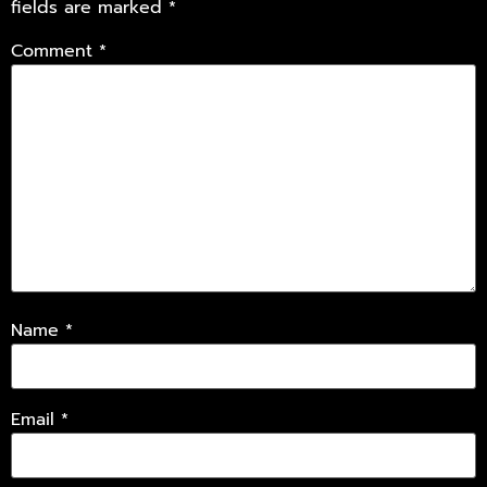
fields are marked
*
Comment
*
Name
*
Email
*