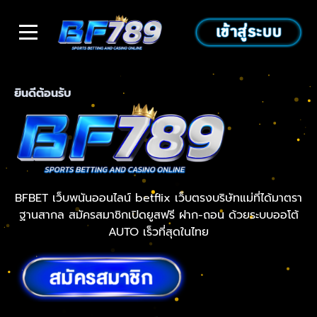
ยินดีต้อนรับ
BFBET เว็บพนันออนไลน์ betflix เว็บตรงบริษัทแม่ที่ได้มาตรา
ฐานสากล สมัครสมาชิกเปิดยูสฟรี ฝาก-ถอน ด้วยระบบออโต้
AUTO เร็วที่สุดในไทย