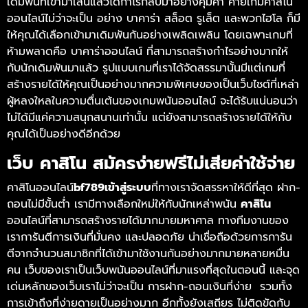
เดิมพันที่เข้ามาเล่นแล้วได้กำไรกลับมาอย่างคุ้มค่า ค่ายเกมคาสิโน
ออนไลน์ไม่ว่าจะเป็น อย่าง บาคาร่า สล็อต รูเล็ต และพวกไฮโล ก็มี
ให้คุณได้เลือกเข้ามาเดิมพันกันอย่างเพลิดเพลิน โดยเฉพาะเกมที่
ห้ามพลาดคือ บาคาร่าออนไลน์ ที่สามารถสร้างกำไรอย่างมากให้
กับนักเดิมพันมาแล้ว รูปแบบเกมที่เราได้จัดสรรมานั้นมีแต่เกมที่
สร้างรายได้ให้คุณเป็นอย่างมากความพิเศษของเป็นเว็บไซต์ที่เหล่า
ผู้หลงใหลในความตื่นเต้นของเกมพนันออนไลน์ จะได้รับแน่นอนว่า
ไม่ได้มีแค่ความสนุกสนานเท่านั้น แต่ยังสามารถสร้างรายได้ให้กับ
คุณได้เป็นอย่างดีอีกด้วย
เว็บ
คาสิโน
สมัครง่ายฟรีไม่เสียค่าใช้จ่าย
คาสิโนออนไลน์
bf789เข้าสู่ระบบ
ที่ทางเราจัดสรรหาให้ดีที่สุด ฝาก-
ถอนไม่มีขั้นต่ำ เรามีทางเลือกใหม่ให้กับนักเหล่าพนัน
คาสิโน
ออนไลน์ที่สามารถสร้างรายได้มากมายมหาศาล ทางทีมงานของ
เราการันตีการเงินที่มั่นคง และปลอดภัย น่าเชื่อถือด้วยการการัน
ตีจากจำนวนสมาชิกที่ได้เข้ามาใช้งานกันอย่างมากมายหลายหมื่น
คน เว็บของเราเป็นเว็บพนันออนไลน์ที่มาแรงที่สุดในตอนนี้ และจุด
เด่นหลักของเว็บเราไม่ว่าจะเป็น การฝาก-ถอนเงินที่ง่าย รวมทั้ง
การเข้าถึงที่ง่ายดายเป็นอย่างมาก อีกทั้งยังเสถียร ไม่ติดขัดกับ