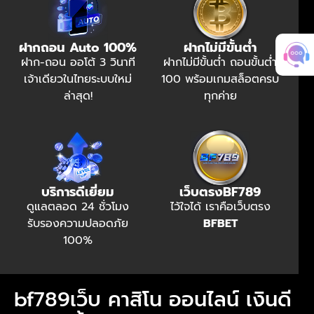
ฝากถอน Auto 100%
ฝากไม่มีขั้นต่ำ
ฝาก-ถอน ออโต้ 3 วินาที
ฝากไม่มีขั้นต่ำ ถอนขั้นต่ำ
เจ้าเดียวในไทยระบบใหม่
100 พร้อมเกมสล็อตครบ
ล่าสุด!
ทุกค่าย
บริการดีเยี่ยม
เว็บตรงBF789
ดูแลตลอด 24 ชั่วโมง
ไว้ใจได้ เราคือเว็บตรง
รับรองความปลอดภัย
BFBET
100%
bf789เว็บ คาสิโน ออนไลน์ เงินดี