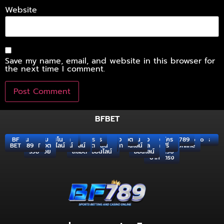
Website
Save my name, email, and website in this browser for
the next time I comment.
BFBET
BF
เล่น
เล่น
คาสิ
เว็บ
คาสิโน
สล็อต
สล็อต
บอล
โปรโม
สมัคร
สมัคร
เว็บ
ไฮโล
รู
บา
ยิง
สล็อต
คาสิโน
มวย
แทง
แทง
แทง
สมัคร
คาสิ
BF789
casino
casino
spoets
BFBET
BET
BF789
BFBET
โนที่
สล็อต
ออนไลน์
ออนไลน์
ออนไลน์
ชั่น
สล็อต
พนัน
เล็ท
คา
ปลา
ออนไลน์
บอล
บอล
บอล
ฟรี
โน
online
รวย
ที่รวย
สล็อต
ออนไลน์
ร่า
ออนไลน์
10
เว็บ
บาท
ตรง