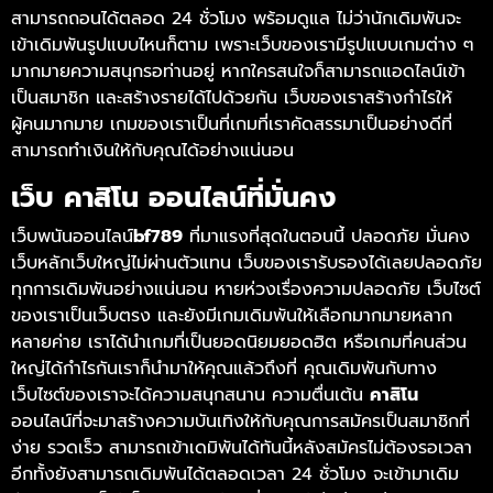
สามารถถอนได้ตลอด 24 ชั่วโมง พร้อมดูแล ไม่ว่านักเดิมพันจะ
เข้าเดิมพันรูปแบบไหนก็ตาม เพราะเว็บของเรามีรูปแบบเกมต่าง ๆ
มากมายความสนุกรอท่านอยู่ หากใครสนใจก็สามารถแอดไลน์เข้า
เป็นสมาชิก และสร้างรายได้ไปด้วยกัน เว็บของเราสร้างกำไรให้
ผู้คนมากมาย เกมของเราเป็นที่เกมที่เราคัดสรรมาเป็นอย่างดีที่
สามารถทำเงินให้กับคุณได้อย่างแน่นอน
เว็บ
คาสิโน
ออนไลน์ที่มั่นคง
เว็บพนันออนไลน์
bf789
ที่มาแรงที่สุดในตอนนี้ ปลอดภัย มั่นคง
เว็บหลักเว็บใหญ่ไม่ผ่านตัวแทน เว็บของเรารับรองได้เลยปลอดภัย
ทุกการเดิมพันอย่างแน่นอน หายห่วงเรื่องความปลอดภัย เว็บไซต์
ของเราเป็นเว็บตรง และยังมีเกมเดิมพันให้เลือกมากมายหลาก
หลายค่าย เราได้นำเกมที่เป็นยอดนิยมยอดฮิต หรือเกมที่คนส่วน
ใหญ่ได้กำไรกันเราก็นำมาให้คุณแล้วถึงที่ คุณเดิมพันกับทาง
เว็บไซต์ของเราจะได้ความสนุกสนาน ความตื่นเต้น
คาสิโน
ออนไลน์ที่จะมาสร้างความบันเทิงให้กับคุณการสมัครเป็นสมาชิกที่
ง่าย รวดเร็ว สามารถเข้าเดมิพันได้ทันนี้หลังสมัครไม่ต้องรอเวลา
อีกทั้งยังสามารถเดิมพันได้ตลอดเวลา 24 ชั่วโมง จะเข้ามาเดิม