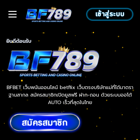
ยินดีต้อนรับ
BFBET เว็บพนันออนไลน์ betflix เว็บตรงบริษัทแม่ที่ได้มาตรา
ฐานสากล สมัครสมาชิกเปิดยูสฟรี ฝาก-ถอน ด้วยระบบออโต้
AUTO เร็วที่สุดในไทย