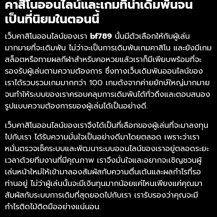
คาสิโนออนไลน์และเกมที่น่าเดิมพันจน
เป็นที่นิยมในตอนนี้
เว็บคาสิโนออนไลน์ของเรา
bf789
นั้นมีตัวเลือกให้กับผู้เล่น
มากมายที่จะเดิมพัน ไม่ว่าจะเป็นการเดิมพันเกมคาสิโน และยังมีเกม
สล็อตหรือทายผลกีฬาสำหรับคอหวยแล้วเราก็มีเพียบพร้อมที่จะ
รองรับผู้เล่นตามความต้องการ ซึ่งทางเว็บเดิมพันออนไลน์ของ
เราได้รวบรวมเกมมากกว่า 100 เกมดังจากค่ายยักษ์ใหญ่มากมาย
จนทำให้ระบบของเราครอบคลุมการเดิมพันได้ทั่วถึงและตอบสนอง
รูปแบบความต้องการของผู้เล่นได้เป็นอย่างดี.
เว็บคาสิโนออนไลน์ของเราจึงได้เป็นที่เลือกของผู้เล่นที่จะมาลงทุน
ไปกับเรา ได้รับความมั่นใจเป็นอย่างดีมาโดยตลอด เพราะว่าเรา
หมั่นตรวจเช็คระบบและพัฒนาระบบออนไลน์ของเราอยู่ตลอดระยะ
เวลาด้วยทีมงานที่มีคุณภาพ เราจึงมั่นใจและอยากจะเชิญชวนผู้
เล่นหน้าใหม่ให้เข้ามาลองสัมผัสกับความตื่นเต้นและผลกำไรที่รอ
ท่านอยู่ ไม่ว่าผู้เล่นนั้นจะมีเงินทุนมากน้อยแค่ไหนเพียงแค่คุณมา
สัมผัสกับระบบการเดิมที่สุดยอดไปกับเรา เรารับรองว่าคุณจะมี
กำไรติดไม้ติดมืออย่างแน่นอน.