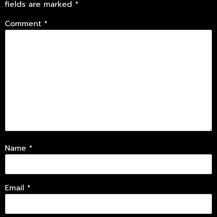
fields are marked
*
Comment
*
Name
*
Email
*