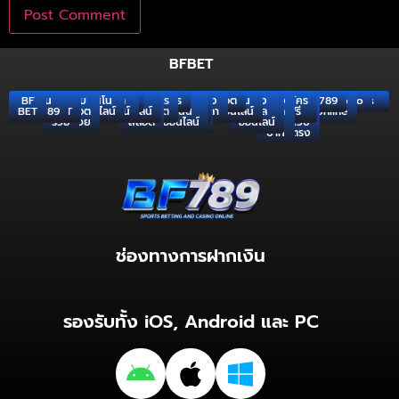
BFBET
BF
เล่น
เล่น
คาสิ
เว็บ
คาสิโน
สล็อต
สล็อต
บอล
โปรโม
สมัคร
สมัคร
เว็บ
ไฮโล
รู
บา
ยิง
สล็อต
คาสิโน
มวย
แทง
แทง
แทง
สมัคร
คาสิ
BF789
casino
casino
spoets
BFBET
BET
BF789
BFBET
โนที่
สล็อต
ออนไลน์
ออนไลน์
ออนไลน์
ชั่น
สล็อต
พนัน
เล็ท
คา
ปลา
ออนไลน์
บอล
บอล
บอล
ฟรี
โน
online
รวย
ที่รวย
สล็อต
ออนไลน์
ร่า
ออนไลน์
10
เว็บ
บาท
ตรง
ช่องทางการฝากเงิน
รองรับทั้ง iOS, Android และ PC