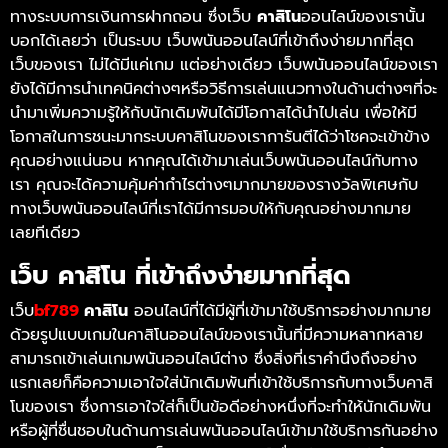
ทางระบบการเงินการฝากถอน ซึ่งเว็บ
คาสิโน
ออนไลน์ของเรานั้น
บอกได้เลยว่า เป็นระบบ เว็บพนันออนไลน์ที่เข้าถึงง่ายมากที่สุด
เว็บของเรา ไม่ได้มีแค่เกม แต่อย่างเดียว เว็บพนันออนไลน์ของเรา
ยังได้มีการนำเทคนิคต่างๆหรือวิธีการเล่นแนวทางในด้านต่างๆที่จะ
นำมาเพิ่มความรู้ให้กับนักเดิมพันได้มีโอกาสได้นำไปเล่น เพื่อให้มี
โอกาสในการชนะมากระบบคาสิโนของเราการันตีได้ว่าโชคจะเข้าข้าง
คุณอย่างแน่นอน หากคุณได้เข้ามาเล่นเว็บพนันออนไลน์กับทาง
เรา คุณจะได้ความคุ้มค่ากำไรต่างๆมากมายของรางวัลพิเศษกับ
ทางเว็บพนันออนไลน์ที่เราได้มีการมอบให้กับคุณอย่างมากมาย
เลยทีเดียว
เว็บ
คาสิโน
ที่เข้าถึงง่ายมากที่สุด
เว็บ
bf789
คาสิโน
ออนไลน์ที่ได้มีผู้ที่เข้ามาใช้บริการอย่างมากมาย
ด้วยรูปแบบเกมในคาสิโนออนไลน์ของเรานั้นที่มีความหลากหลาย
สามารถเข้าเล่นเกมพนันออนไลน์ต่าง ซึ่งสิ่งที่เราคำนึงถึงอย่าง
แรกเลยก็คือความเอาใจใส่นักเดิมพันที่เข้าใช้บริการกับทางเว็บคาสิ
โนของเรา ซึ่งการเอาใจใส่ก็เป็นข้อดีอย่างหนึ่งที่จะทำให้นักเดิมพัน
หรือผู้ที่ชื่นชอบในด้านการเล่นพนันออนไลน์เข้ามาใช้บริการกันอย่าง