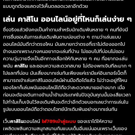
แบบถูกต้องแสดงไว้เห็นตลอดเวลาอีกด้วย
เล่น
คาสิโน
ออนไลน์อยู่ที่ไหนก็เล่นง่าย ๆ
ซึ่งจริงแล้วยังคงเป็นคำถามสำหรับนักเดิมพันหลาย ๆ คนที่ยังมี
การชื่นชอบในการเล่นเดิมพันตามบ่อนต่าง ๆ ถามว่าเล่นแบบ
ออนไลน์มันดีกว่าตรงไหน มันสบายกว่าตรงที่เราไม่ต้องออกไป
ข้างนอกเพราะบางคนอยากจะเล่นที่บ้าน ไม่ชอบไปที่บ่อนไม่ชอบ
ความวุ่นวายจึงเป็นอีกทางเลือกให้กับหลาย ๆ คน ที่อยากจะเล่น
พนัน
คาสิโน
และชอบความสะดวกสบาย ไม่ต้องพกเงินทีละมาก ๆ
ไปแลกที่บ่อน มันเสี่ยงมากเช่นกันเพียงแค่เรามีแค่อินเทอร์เน็ตก็
สามารถเข้าเล่นคาสิโนออนไลน์ผ่านมือถือได้แล้ว ไม่ว่าจะอยู่ที่ไหน
ของโลกก็เล่นพนันออนไลน์ได้ถือว่าสะดวกสบายอย่างมาก เมื่อ
ก่อนจะต้องเดินทางข้ามน้ำข้ามประเทศในปัจจุบันคุณนั้นจะเสียเวลา
ไปทำไมเก็บเงินไว้ลงเดิมพันจะดีกว่าอีกด้วยบอกเลยว่าการเล่นใน
รูปแบบออนไลน์ถือว่าตอบโจทย์นักเดิมพันอย่างมากเช่นกัน
เว็บ
คาสิโน
ออนไลน์
bf789เข้าสู่ระบบ
ของเราได้ให้ความ
เพลิดเพลินความสนุกสนานกันแบบเต็มอิ่มแน่นอนเพราะเว็บของ