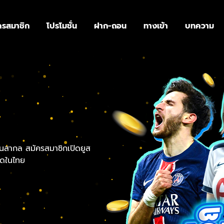
ครสมาชิก
โปรโมชั่น
ฝาก-ถอน
ทางเข้า
บทความ
านสากล สมัครสมาชิกเปิดยูส
ุดในไทย