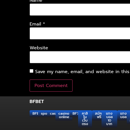
Name
*
Email
*
Website
Save my name, email, and website in this
BFBET
BFBET
spoets
casino
casino
BF789
คาสิ
สมัคร
แทง
แทง
online
โน
ฟรี
บอล
บอล
เว็บ
10
ตรง
บาท