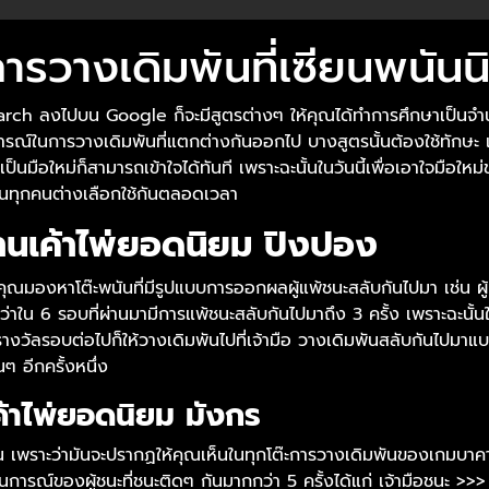
ารวางเดิมพันที่เซียนพนันนิ
arch ลงไปบน Google ก็จะมีสูตรต่างๆ ให้คุณได้ทำการศึกษาเป็นจำน
รณ์ในการวางเดิมพันที่แตกต่างกันออกไป บางสูตรนั้นต้องใช้ทักษะ 
เป็นมือใหม่ก็สามารถเข้าใจได้ทันที เพราะฉะนั้นในวันนี้เพื่อเอาใจมื
นันทุกคนต่างเลือกใช้กันตลอดเวลา
านเค้าไพ่ยอดนิยม ปิงปอง
ุณมองหาโต๊ะพนันที่มีรูปแบบการออกผลผู้แพ้ชนะสลับกันไปมา เช่น ผู้เ
ว่าใน 6 รอบที่ผ่านมามีการแพ้ชนะสลับกันไปมาถึง 3 ครั้ง เพราะฉะนั้นใ
ินรางวัลรอบต่อไปก็ให้วางเดิมพันไปที่เจ้ามือ วางเดิมพันสลับกันไปมาแ
ๆ อีกครั้งหนึ่ง
ค้าไพ่ยอดนิยม มังกร
ัน เพราะว่ามันจะปรากฏให้คุณเห็นในทุกโต๊ะการวางเดิมพันของเกมบาคาร่
การณ์ของผู้ชนะที่ชนะติดๆ กันมากกว่า 5 ครั้งได้แก่ เจ้ามือชนะ >>> 