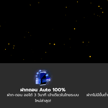
ฝากถอน Auto 100%
ฝาก-ถอน ออโต้ 3 วินาที เจ้าเดียวในไทยระบบ
ฝากไม่มีขั้น
ใหม่ล่าสุด!