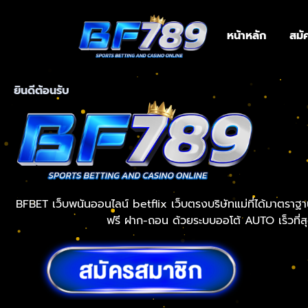
หน้าหลัก
สมั
ยินดีต้อนรับ
BFBET เว็บพนันออนไลน์ betflix เว็บตรงบริษัทแม่ที่ได้มาตราฐ
ฟรี ฝาก-ถอน ด้วยระบบออโต้ AUTO เร็วที่ส